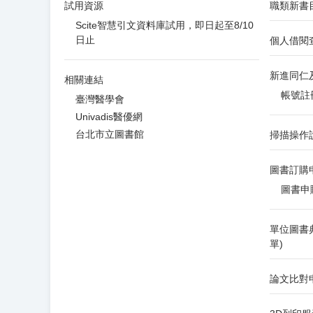
試用資源
職類新書
Scite智慧引文資料庫試用，即日起至8/10
日止
個人借閱
新進同仁
相關連結
帳號註
臺灣醫學會
Univadis醫優網
台北市立圖書館
掃描操作
圖書訂購
圖書申
單位圖書
單)
論文比對