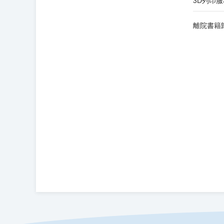
3D列印服
離院書籍