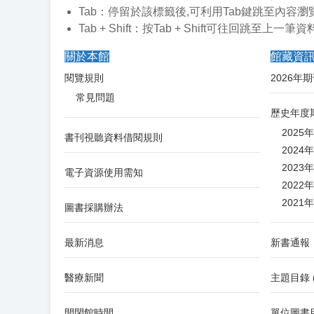
Tab：停留於該標籤後,可利用Tab鍵跳至內容瀏覽
Tab + Shift：按Tab + Shift可往回
關於本館
館藏資
閱覽規則
2026年
常見問題
歷史年度
2025
書刊視聽資料借閱規則
2024
2023
電子資源使用需知
2022
2021
圖書採購辦法
最新消息
新書通報
醫療新聞
主題目錄
開閉館時間
單位圖書