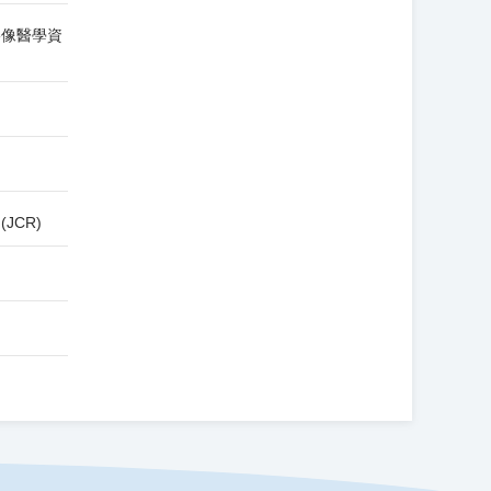
x影像醫學資
 (JCR)