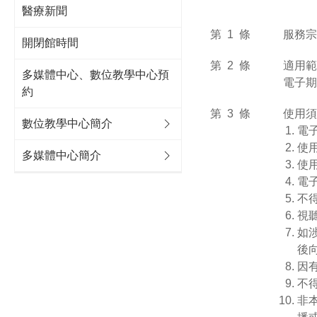
醫療新聞
第 1 條
服務宗
開閉館時間
第 2 條
適用範
多媒體中心、數位教學中心預
電子期
約
第 3 條
使用須
數位教學中心簡介
電
使
多媒體中心簡介
使
電
不
視
如
後
因
不
非