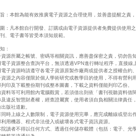
旨：本館為能有效推廣電子資源之合理使用，並善盡提醒之責，
圍：凡本館自行開發、訂購或由電子資源提供者免費提供使用之
刊、電子書等皆受本須知規範。
知：
子資源所屬之帳號、密碼等相關資訊，應善盡保密之責，切勿告
用電子資源整合查詢平台，無須透過VPN進行轉址程序，直接線
用電子資源時請遵守各電子資源原製作廠商或提供者之授權合約
子資源之內容僅限於個人學術研究或教學目的使用，不得有營利
得列印及下載整份期刊或整本圖書，下載之資料僅能列印乙份。
聽資料等可利用館內電腦觀賞，若須借出則依「書刊視聽資料借
涉及違反智慧財產權，經查證屬實，使用者須自負相關法律責任
向出版社道歉。
有同時上線之人數限制，電子資源使用完畢，應完成離線或登出
得利用機器、程式非法侵入或破壞各式電子資訊資源。
本院讀者不得以任何方式、透過任何儲存載體（包括：電子、光