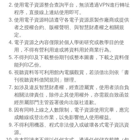
使用電子資源整合查詢平台，無須透過VPN進行轉址
程序，直接線上連結使用即可。
使用電子資源時請遵守各電子資源原製作廠商或提供
者之授權合約、版權聲明、與智慧財產權之相關規
定。
電子資源之內容僅限於個人學術研究或教學目的使
用，不得有營利用途或將資料用於商業行為。
不得列印及下載整份期刊或整本圖書，下載之資料僅
能列印乙份。
視聽資料等可利用館內電腦觀賞，若須借出則依「書
刊視聽資料借閱規則」辦理。
如涉及違反智慧財產權，經查證屬實，使用者須自負
相關法律責任，除停止其使用權外，亦需親自致函並
經所屬部門主管簽署後向出版社道歉。
因有同時上線之人數限制，電子資源使用完畢，應完
成離線或登出作業，以免影響他人使用權益。
不得利用機器、程式非法侵入或破壞各式電子資訊資
源。
非本院讀者不得以任何方式、透過任何儲存載體（包