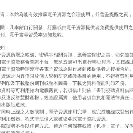
旨：本館為能有效推廣電子資源之合理使用，並善盡提醒之責，
圍：凡本館自行開發、訂購或由電子資源提供者免費提供使用之
刊、電子書等皆受本須知規範。
知：
子資源所屬之帳號、密碼等相關資訊，應善盡保密之責，切勿告
用電子資源整合查詢平台，無須透過VPN進行轉址程序，直接線
用電子資源時請遵守各電子資源原製作廠商或提供者之授權合約
子資源之內容僅限於個人學術研究或教學目的使用，不得有營利
得列印及下載整份期刊或整本圖書，下載之資料僅能列印乙份。
聽資料等可利用館內電腦觀賞，若須借出則依「書刊視聽資料借
涉及違反智慧財產權，經查證屬實，使用者須自負相關法律責任
向出版社道歉。
有同時上線之人數限制，電子資源使用完畢，應完成離線或登出
得利用機器、程式非法侵入或破壞各式電子資訊資源。
本院讀者不得以任何方式、透過任何儲存載體（包括：電子、光