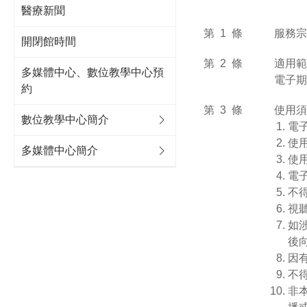
醫療新聞
第 1 條
服務宗
開閉館時間
第 2 條
適用範
多媒體中心、數位教學中心預
電子期
約
第 3 條
使用須
數位教學中心簡介
電
使
多媒體中心簡介
使
電
不
視
如
後
因
不
非