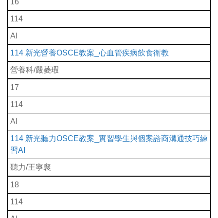
16
114
AI
114 新光營養OSCE教案_心血管疾病飲食衛教
營養科/嚴菱瑕
17
114
AI
114 新光聽力OSCE教案_實習學生與個案諮商溝通技巧練
習AI
聽力/王寧襄
18
114