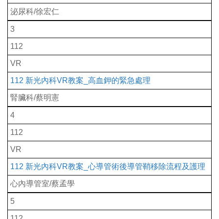
泌尿科/徐宏仁
3
112
VR
112 新光內科VR教案_高血鉀的緊急處理
腎臟科/蔡明憲
4
112
VR
112 新光內科VR教案_心導管術後導管鞘移除流程及護理
心內導管室/蔡孟學
5
112