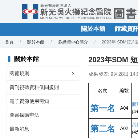
關於本館
館藏資
首頁
關於本館
多媒體中心簡介
2023年 SDM短片
▍
關於本館
2023年SDM 
閱覽規則
成果發表: 9月28日 14:
書刊視聽資料借閱規則
名次
編號
電子資源使用需知
面
第一名
A04
(4
圖書採購辦法
我
第二名
A02
最新消息
(4