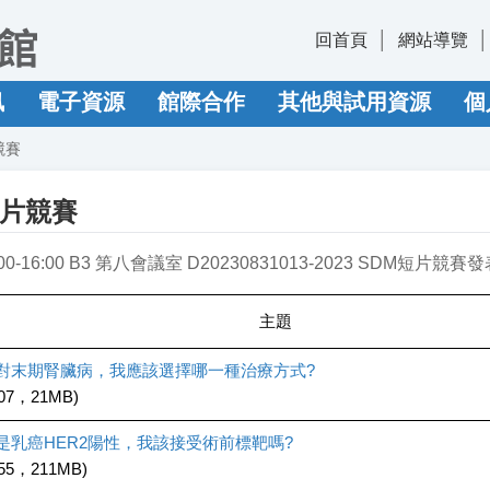
回首頁
網站導覽
訊
電子資源
館際合作
其他與試用資源
個
競賽
短片競賽
00-16:00 B3 第八會議室 D20230831013-2023 SDM短片競賽
主題
對末期腎臟病，我應該選擇哪一種治療方式?
:07，21MB)
是乳癌HER2陽性，我該接受術前標靶嗎?
:55，211MB)