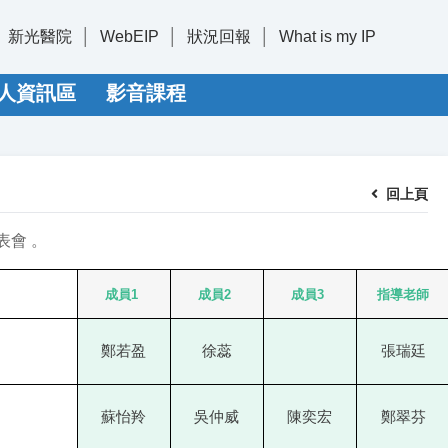
新光醫院
WebEIP
狀況回報
What is my IP
人資訊區
影音課程
回上頁
發表會 。
成員
1
成員2
成員3
指導老師
鄭若盈
徐蕊
張瑞廷
蘇怡羚
吳仲威
陳奕宏
鄭翠芬