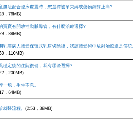
童無法配合臨床處置時，您選擇被單束縛或藥物鎮靜止痛?
:28，76MB)
的寶寶有開放性動脈導管，有什麼治療選擇?
:29，88MB)
期乳癌病人接受保留式乳房切除後，我該接受術中放射治療還是傳統
:58，110MB)
風穩定後的住院復健，我有哪些選擇?
:22，200MB)
煙一熄，生生不息。
:17，64MB)
診就醫流程。
(2:53，38MB)