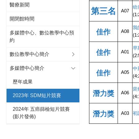
醫療新聞
幼
第三名
A07
(1
開閉館時間
我
佳作
A08
多媒體中心、數位教學中心預
(1
約
早
佳作
A01
數位教學中心簡介
(2
多媒體中心簡介
中
佳作
A05
(4
歷年成果
菸
潛力獎
A06
2023年 SDM短片競賽
(4
2024年 五癌篩檢短片競賽
潛力獎
A03
初
(影片發佈)