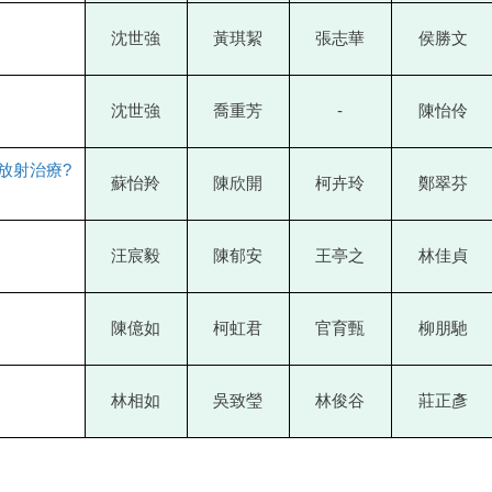
沈世強
黃琪絜
張志華
侯勝文
沈世強
喬重芳
-
陳怡伶
放射治療?
蘇怡羚
陳欣開
柯卉玲
鄭翠芬
汪宸毅
陳郁安
王亭之
林佳貞
陳億如
柯虹君
官育甄
柳朋馳
林相如
吳致瑩
林俊谷
莊正彥