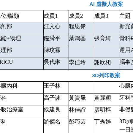
AI 虛擬人教案
單位/職類
成員1
成員2
成員3
主題
藥劑部
江文心
程思偉
新光藥
職能
+
物理
鐘舜平
葉鴻基
張育綺
骨科
護理部
陳玟霖
運用
RICU
吳代琳
腦事
李佳玲
謝欣枬
3D列印教案
心臟內科
王子林
心臟
牙科
牙科
高子詠
黃資晟
黃麗穎
呼吸治療室
侯建良
非侵
林佳誼
廖明樞
3D
牙科
游傑名
彭巧芸
丁秀婷
一日