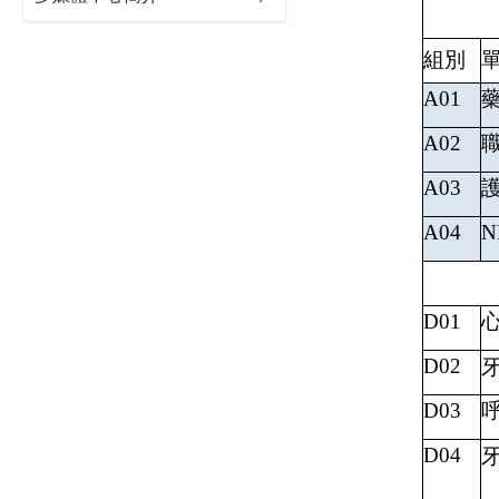
組別
A01
A02
A03
A04
N
D01
D02
D03
D04