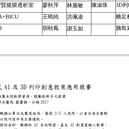
聖賢腹膜透析室
廖秋萍
陳淑珠
3D
林麗敏
A+BICU
王曉純
糖足
洪珮凌
B
胡秋鳳
胰島
謝玉如
==================================================