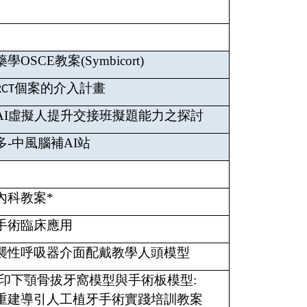
學OSCE教案(Symbicort)
個案的介入計畫
RCT
AI虛擬人提升交接班擬題能力之探討
多-中風腦補AI站
內科教案*
手術臨床應用
襲性呼吸器介面配戴教學人頭模型
列印下顎骨拔牙窩模型與手術板模型:
重建導引人工植牙手術實踐培訓教案