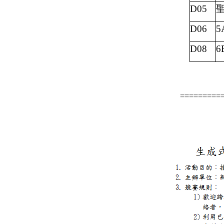
D05
D06
5
D08
6
=========