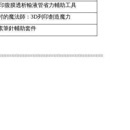
列印腹膜透析輸液管省力輔助工具
村的魔法師：3D列印創造魔力
素筆針輔助套件
========================================