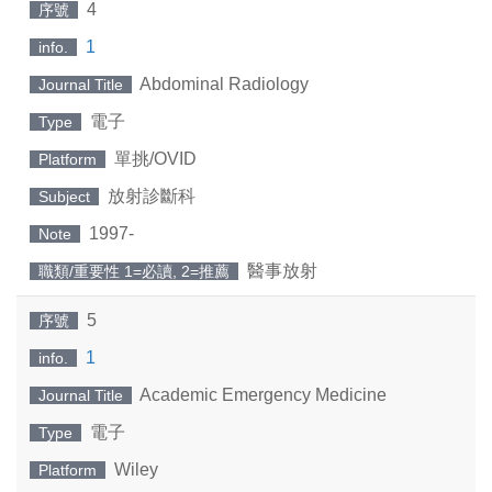
4
序號
1
info.
Abdominal Radiology
Journal Title
電子
Type
單挑/OVID
Platform
放射診斷科
Subject
1997-
Note
醫事放射
職類/重要性 1=必讀, 2=推薦
5
序號
1
info.
Academic Emergency Medicine
Journal Title
電子
Type
Wiley
Platform