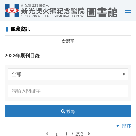
選
單
▍
館藏資訊
次選單
2022年期刊目錄
搜尋
排序
上
/
293
下