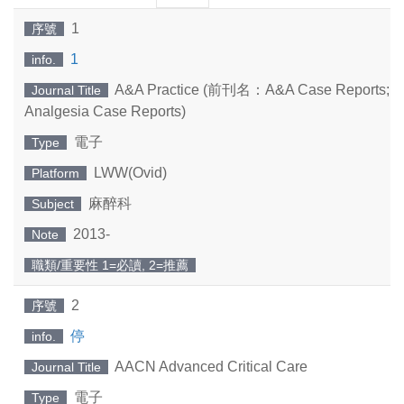
一
一
1
序號
頁
頁
1
info.
A&A Practice (前刊名：A&A Case Reports; An
Journal Title
Analgesia Case Reports)
電子
Type
LWW(Ovid)
Platform
麻醉科
Subject
2013-
Note
職類/重要性 1=必讀, 2=推薦
2
序號
停
info.
AACN Advanced Critical Care
Journal Title
電子
Type