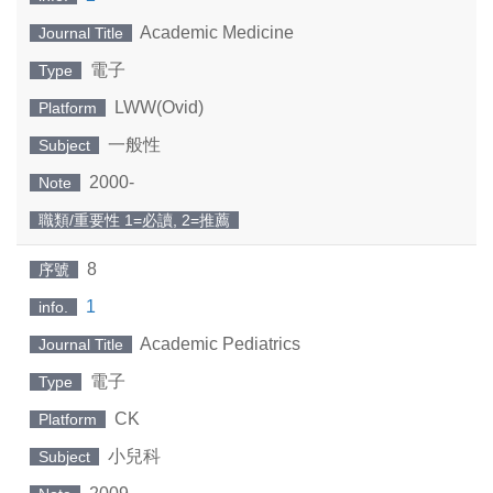
Academic Medicine
Journal Title
電子
Type
LWW(Ovid)
Platform
一般性
Subject
2000-
Note
職類/重要性 1=必讀, 2=推薦
8
序號
1
info.
Academic Pediatrics
Journal Title
電子
Type
CK
Platform
小兒科
Subject