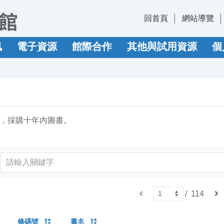
回首頁
網站導覽
訊
電子資源
館際合作
其他與試用資源
個
，採購十年內圖書。
上
/
114
下
一
一
頁
頁
條碼號
書名