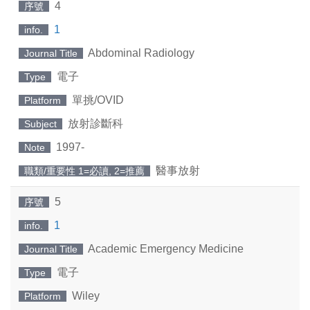
4
序號
1
info.
Abdominal Radiology
Journal Title
電子
Type
單挑/OVID
Platform
放射診斷科
Subject
1997-
Note
醫事放射
職類/重要性 1=必讀, 2=推薦
5
序號
1
info.
Academic Emergency Medicine
Journal Title
電子
Type
Wiley
Platform