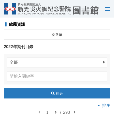
選
單
▍
館藏資訊
次選單
2022年期刊目錄
搜尋
排序
上
/
293
下