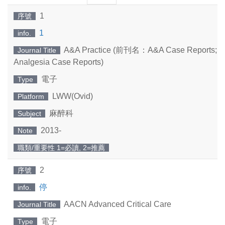
一
一
1
序號
頁
頁
1
info.
A&A Practice (前刊名：A&A Case Reports; An
Journal Title
Analgesia Case Reports)
電子
Type
LWW(Ovid)
Platform
麻醉科
Subject
2013-
Note
職類/重要性 1=必讀, 2=推薦
2
序號
停
info.
AACN Advanced Critical Care
Journal Title
電子
Type