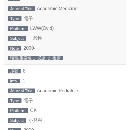
Academic Medicine
Journal Title
電子
Type
LWW(Ovid)
Platform
一般性
Subject
2000-
Note
職類/重要性 1=必讀, 2=推薦
8
序號
1
info.
Academic Pediatrics
Journal Title
電子
Type
CK
Platform
小兒科
Subject