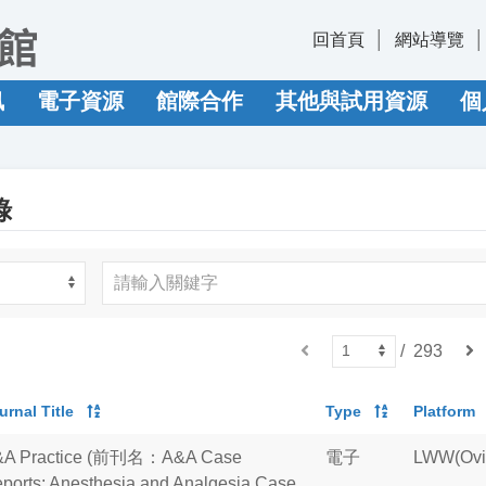
回首頁
網站導覽
訊
電子資源
館際合作
其他與試用資源
個
錄
上
/
293
下
一
一
頁
頁
urnal Title
Type
Platform
&A Practice (前刊名：A&A Case
電子
LWW(Ovi
ports; Anesthesia and Analgesia Case