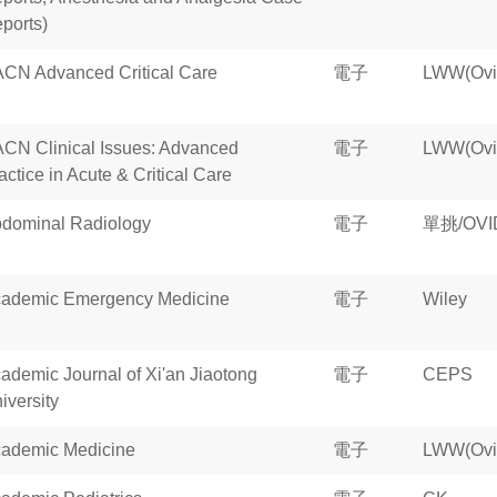
ports)
CN Advanced Critical Care
電子
LWW(Ovi
CN Clinical Issues: Advanced
電子
LWW(Ovi
actice in Acute & Critical Care
dominal Radiology
電子
單挑/OVI
ademic Emergency Medicine
電子
Wiley
ademic Journal of Xi'an Jiaotong
電子
CEPS
iversity
ademic Medicine
電子
LWW(Ovi