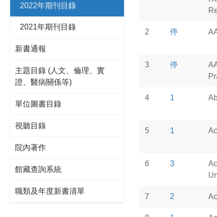
2022年期刊目錄
Re
2021年期刊目錄
2
停
AA
新書通報
3
停
AA
主題目錄 (人文、倫理、實
Pr
證、醫病關係等)
4
1
Ab
單位圖書目錄
視聽目錄
5
1
Ac
院內著作
6
3
Ac
館藏查詢系統
Un
職類及年度新書清單
7
2
Ac