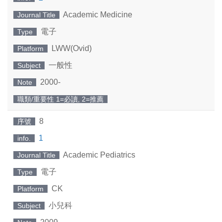
Academic Medicine
Journal Title
電子
Type
LWW(Ovid)
Platform
一般性
Subject
2000-
Note
職類/重要性 1=必讀, 2=推薦
8
序號
1
info.
Academic Pediatrics
Journal Title
電子
Type
CK
Platform
小兒科
Subject