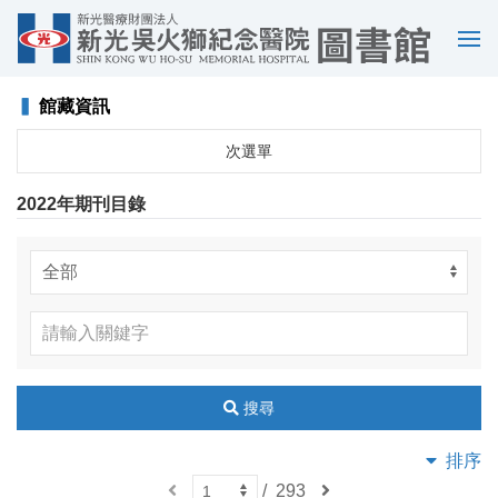
選
單
▍
館藏資訊
次選單
2022年期刊目錄
搜尋
排序
上
/
293
下