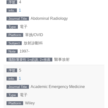
4
序號
1
info.
Abdominal Radiology
Journal Title
電子
Type
單挑/OVID
Platform
放射診斷科
Subject
1997-
Note
醫事放射
職類/重要性 1=必讀, 2=推薦
5
序號
1
info.
Academic Emergency Medicine
Journal Title
電子
Type
Wiley
Platform