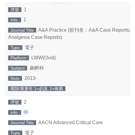
一
一
1
序號
頁
頁
1
info.
A&A Practice (前刊名：A&A Case Reports; An
Journal Title
Analgesia Case Reports)
電子
Type
LWW(Ovid)
Platform
麻醉科
Subject
2013-
Note
職類/重要性 1=必讀, 2=推薦
2
序號
停
info.
AACN Advanced Critical Care
Journal Title
電子
Type