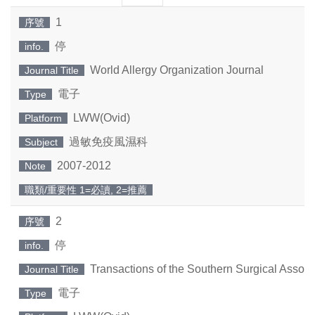
一
一
1
序號
頁
頁
停
info.
World Allergy Organization Journal
Journal Title
電子
Type
LWW(Ovid)
Platform
過敏免疫風濕科
Subject
2007-2012
Note
職類/重要性 1=必讀, 2=推薦
2
序號
停
info.
Transactions of the Southern Surgical Associ
Journal Title
電子
Type