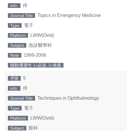
停
info.
Topics in Emergency Medicine
Journal Title
電子
Type
LWW(Ovid)
Platform
急診醫學科
Subject
1999-2006
Note
職類/重要性 1=必讀, 2=推薦
5
序號
停
info.
Techniques in Ophthalmology
Journal Title
電子
Type
LWW(Ovid)
Platform
眼科
Subject