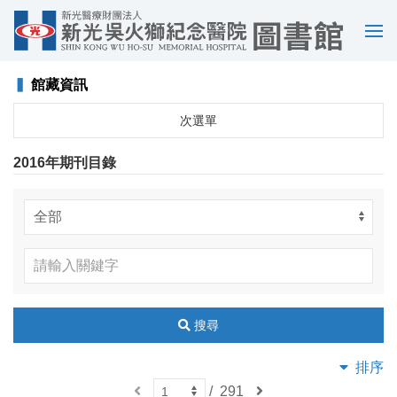
選
單
▍
館藏資訊
次選單
2016年期刊目錄
搜尋
排序
上
/
291
下