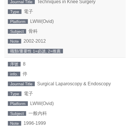
Techniques in Knee Surgery
Journal Title
電子
Type
LWW(Ovid)
Platform
骨科
Subject
2002-2012
Note
職類/重要性 1=必讀, 2=推薦
8
序號
停
info.
Surgical Laparoscopy & Endoscopy
Journal Title
電子
Type
LWW(Ovid)
Platform
一般內科
Subject
1996-1999
Note