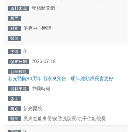
壹蘋新聞網
資料來源
版面
供應中心團隊
科別
醫師
8
序號
2026-07-19
發布日期
新聞標題
新光醫院40周年 石崇良預告：明年總額成長會更好
中國時報
資料來源
版面
新光醫院
科別
吳東進董事長/侯勝茂院長/洪子仁副院長
醫師
9