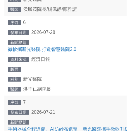
侯勝茂院長/楊佩靜/顏雅誼
醫師
6
序號
2026-07-28
發布日期
新聞標題
微軟攜新光醫院 打造智慧醫院2.0
經濟日報
資料來源
版面
新光醫院
科別
洪子仁副院長
醫師
7
序號
2026-07-21
發布日期
新聞標題
手術器械全程追蹤、AI防紗布遺留 新光醫院攜手微軟升級