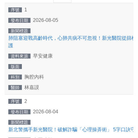
一
一
1
序號
頁
頁
2026-08-05
發布日期
新聞標題
肺阻塞迎戰高齡時代，心肺共病不可忽視！新光醫院從篩檢
護
早安健康
資料來源
版面
胸腔內科
科別
林嘉謨
醫師
2
序號
2026-08-04
發布日期
新聞標題
新北警攜手新光醫院！破解詐騙「心理操弄術」 5字口訣守