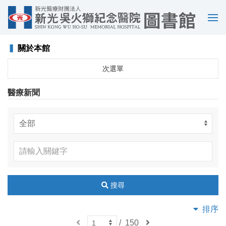
選
單
▍
關於本館
次選單
醫療新聞
搜尋
排序
上
/
150
下