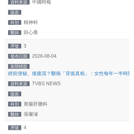
中國時報
資料來源
版面
精神科
科別
田心喬
醫師
3
序號
2026-08-04
發布日期
新聞標題
經前便秘、後腹瀉？醫揭「背後真相」：女性每年一半時間
TVBS NEWS
資料來源
版面
胃腸肝膽科
科別
張璨璿
醫師
4
序號