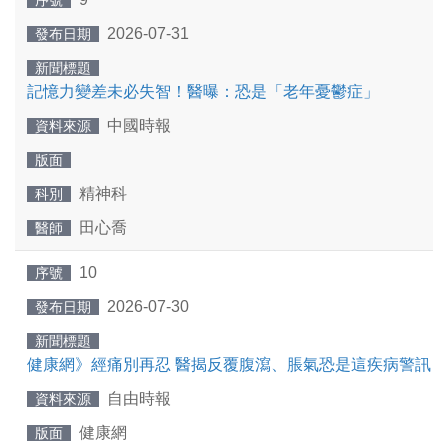
序號
2026-07-31
發布日期
新聞標題
記憶力變差未必失智！醫曝：恐是「老年憂鬱症」
中國時報
資料來源
版面
精神科
科別
田心喬
醫師
10
序號
2026-07-30
發布日期
新聞標題
健康網》經痛別再忍 醫揭反覆腹瀉、脹氣恐是這疾病警訊
自由時報
資料來源
健康網
版面