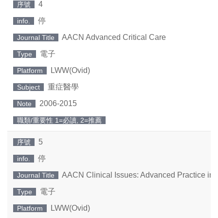
4
序號
停
info.
AACN Advanced Critical Care
Journal Title
電子
Type
LWW(Ovid)
Platform
重症醫學
Subject
2006-2015
Note
職類/重要性 1=必讀, 2=推薦
5
序號
停
info.
AACN Clinical Issues: Advanced Practice in A
Journal Title
電子
Type
LWW(Ovid)
Platform