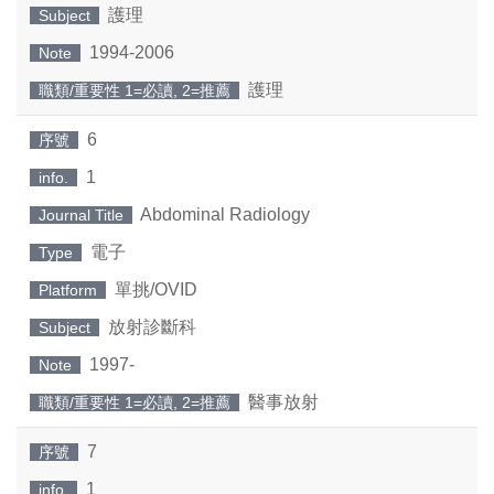
護理
Subject
1994-2006
Note
護理
職類/重要性 1=必讀, 2=推薦
6
序號
1
info.
Abdominal Radiology
Journal Title
電子
Type
單挑/OVID
Platform
放射診斷科
Subject
1997-
Note
醫事放射
職類/重要性 1=必讀, 2=推薦
7
序號
1
info.