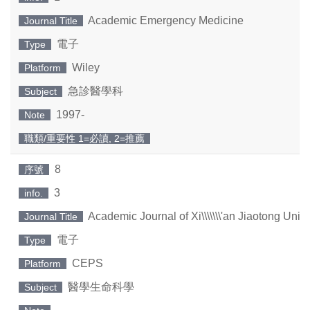
Academic Emergency Medicine
Journal Title
電子
Type
Wiley
Platform
急診醫學科
Subject
1997-
Note
職類/重要性 1=必讀, 2=推薦
8
序號
3
info.
Academic Journal of Xi\\\\\\\'an Jiaotong Unive
Journal Title
電子
Type
CEPS
Platform
醫學生命科學
Subject