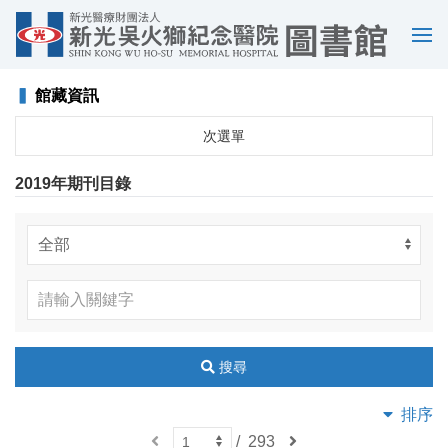
選
單
▍
館藏資訊
次選單
2019年期刊目錄
搜尋
排序
上
/
293
下