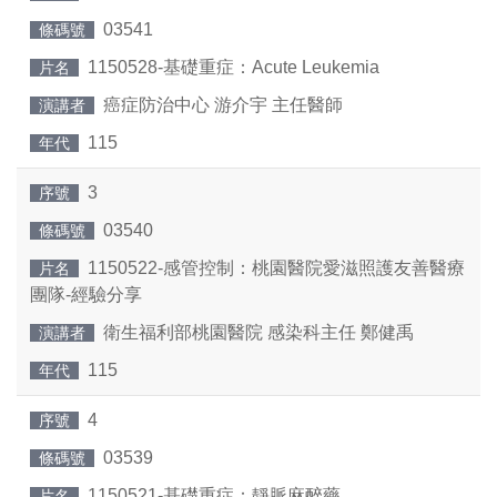
03541
條碼號
1150528-基礎重症：Acute Leukemia
片名
癌症防治中心 游介宇 主任醫師
演講者
115
年代
3
序號
03540
條碼號
1150522-感管控制：桃園醫院愛滋照護友善醫療
片名
團隊-經驗分享
衛生福利部桃園醫院 感染科主任 鄭健禹
演講者
115
年代
4
序號
03539
條碼號
1150521-基礎重症：靜脈麻醉藥
片名