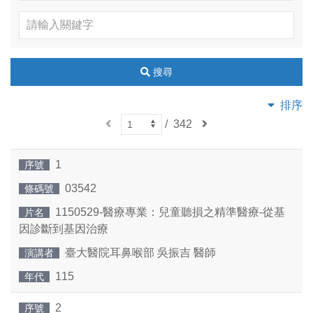
搜尋
排序
上
/
342
下
一
一
頁
頁
1
序號
03542
條碼號
1150529-醫療專業：兒童聽損之精準醫療-從基
片名
因診斷到基因治療
臺大醫院耳鼻喉部 吳振吉 醫師
演講者
115
年代
2
序號