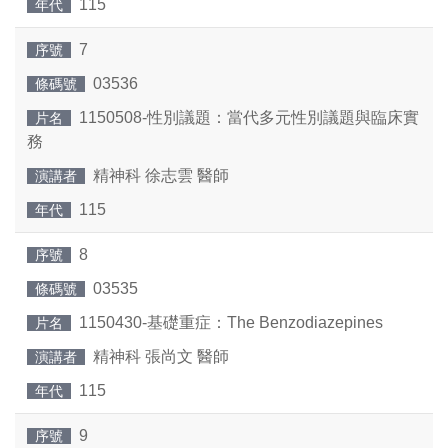
115
年代
7
序號
03536
條碼號
1150508-性別議題：當代多元性別議題與臨床實
片名
務
精神科 徐志雲 醫師
演講者
115
年代
8
序號
03535
條碼號
1150430-基礎重症：The Benzodiazepines
片名
精神科 張尚文 醫師
演講者
115
年代
9
序號