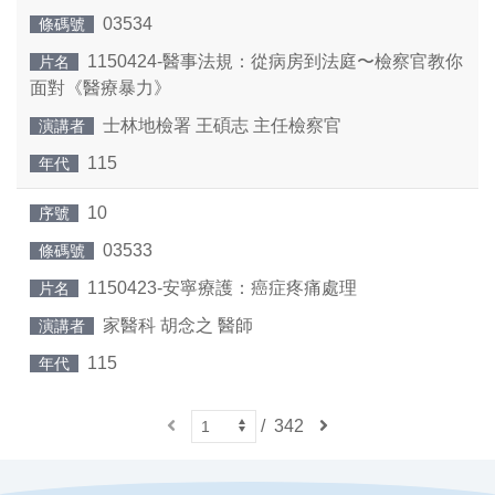
03534
條碼號
1150424-醫事法規：從病房到法庭〜檢察官教你
片名
面對《醫療暴力》
士林地檢署 王碩志 主任檢察官
演講者
115
年代
10
序號
03533
條碼號
1150423-安寧療護：癌症疼痛處理
片名
家醫科 胡念之 醫師
演講者
115
年代
上
/
342
下
一
一
頁
頁