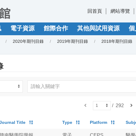
回首頁
網站導覽
訊
電子資源
館際合作
其他與試用資源
個
2020年期刊目錄
2019年期刊目錄
2018年期刊目錄
錄
上
/
292
下
一
一
頁
頁
Journal Title
Type
Platform
Subj
贛南醫學院學報
電子
CEPS
醫學