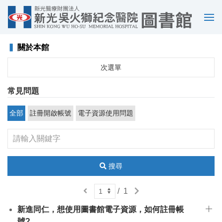
選
單
▍
關於本館
次選單
常見問題
全部
註冊開啟帳號
電子資源使用問題
搜尋
上
下
/
1
一
一
新進同仁，想使用圖書館電子資源，如何註冊帳
頁
頁
號?